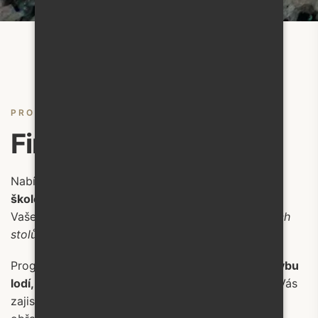
PRO FIRMY
Firemní akce u nás
Nabízíme Vám možnost uspořádání
firemní akce,
školení nebo oslavy
. Občerstvení připravíme dle
Vašeho přání – například
snídaně formou švédských
stolů, rauty, grilování, opékání prasete či buřtů
.
Program můžeme doplnit o
sportovní aktivity, plavbu
lodí, živou hudbu nebo ochutnávku vín
. Rádi pro Vás
zajistíme také
oslavy narozenin či svatby
, včetně