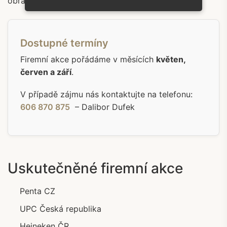
obřadu přímo ve středisku nebo na lodi.
Dostupné termíny
Firemní akce pořádáme v měsících
květen,
červen a září
.
V případě zájmu nás kontaktujte na telefonu:
606 870 875
– Dalibor Dufek
Uskutečněné firemní akce
Penta CZ
UPC Česká republika
Heineken ČR